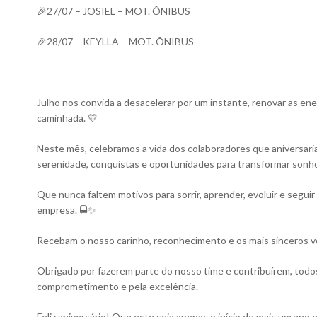
🎉27/07 – JOSIEL – MOT. ÔNIBUS
🎉28/07 – KEYLLA – MOT. ÔNIBUS
Julho nos convida a desacelerar por um instante, renovar as en
caminhada. 💛
Neste mês, celebramos a vida dos colaboradores que aniversaria
serenidade, conquistas e oportunidades para transformar sonho
Que nunca faltem motivos para sorrir, aprender, evoluir e segui
empresa. 🚍✨
Recebam o nosso carinho, reconhecimento e os mais sinceros vo
Obrigado por fazerem parte do nosso time e contribuírem, todos
comprometimento e pela excelência.
Feliz aniversário! Que este seja apenas o início de mais um ano 