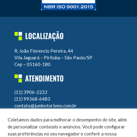
R. João Florencio Pereira, 44
Vila Jaguará – Pirituba – São Paulo/SP
Cep – 05160-180
(11) 3906-2222
(11) 99368-6483
contato@jumboturismo.com.br
Atendimento operacional 24h
Coletamos dados para melhorar o desempenho do site, além
7 dias por semana
de personalizar conteúdo e anúncios. Você pode configurar
suas preferências no seu navegador e conferir a nossa