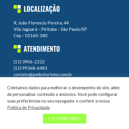
R. João Florencio Pereira, 44
Vila Jaguará – Pirituba – São Paulo/SP
Cep – 05160-180
(11) 3906-2222
(11) 99368-6483
contato@jumboturismo.com.br
Atendimento operacional 24h
Coletamos dados para melhorar o desempenho do site, além
7 dias por semana
de personalizar conteúdo e anúncios. Você pode configurar
suas preferências no seu navegador e conferir a nossa
Política de Privacidade
© Jumbo Turismo 2020 – Todos os direitos reservados |
LI E CONCORDO
Desenvolvido por
EL Consultoria