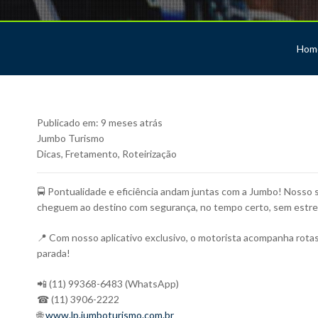
Hom
Publicado em:
9 meses atrás
Jumbo Turismo
Dicas
,
Fretamento
,
Roteirização
🚍 Pontualidade e eficiência andam juntas com a Jumbo! Nosso s
cheguem ao destino com segurança, no tempo certo, sem estre
📍 Com nosso aplicativo exclusivo, o motorista acompanha rot
parada!
📲 (11) 99368-6483 (WhatsApp)
☎ (11) 3906-2222
🌐
www.lp.jumboturismo.com.br