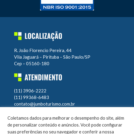
R. João Florencio Pereira, 44
Vila Jaguará – Pirituba – São Paulo/SP
Cep – 05160-180
(11) 3906-2222
(11) 99368-6483
contato@jumboturismo.com.br
Atendimento operacional 24h
Coletamos dados para melhorar o desempenho do site, além
7 dias por semana
de personalizar conteúdo e anúncios. Você pode configurar
suas preferências no seu navegador e conferir a nossa