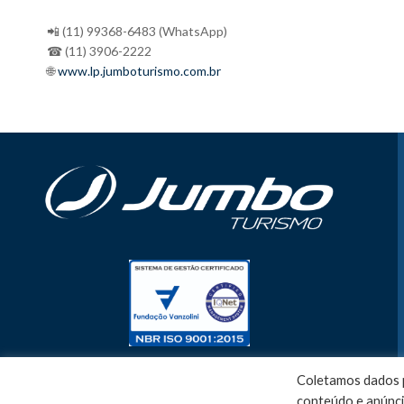
📲 (11) 99368-6483 (WhatsApp)
☎ (11) 3906-2222
🌐
www.lp.jumboturismo.com.br
Coletamos dados p
conteúdo e anúnci