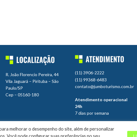
(11) 3906-2222
R. João Florencio Pereira, 44
(11) 99368-6483
Vila Jaguará – Pirituba – São
contato@jumboturismo.com.br
Paulo/SP
Cep – 05160-180
Atendimento operacional
24h
7 dias por semana
ara melhorar o desempenho do site, além de personalizar
L
os. Você pode configurar suas preferências no seu