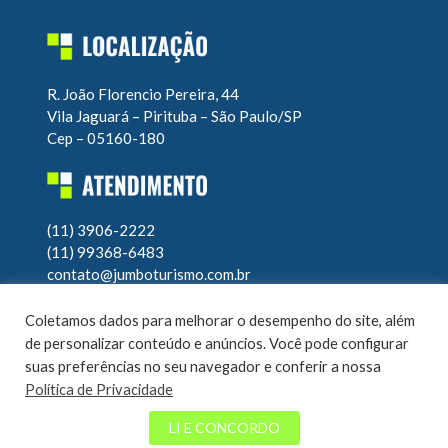
R. João Florencio Pereira, 44
Vila Jaguará – Pirituba – São Paulo/SP
Cep – 05160-180
(11) 3906-2222
(11) 99368-6483
contato@jumboturismo.com.br
Atendimento operacional 24h
Coletamos dados para melhorar o desempenho do site, além
7 dias por semana
de personalizar conteúdo e anúncios. Você pode configurar
suas preferências no seu navegador e conferir a nossa
Política de Privacidade
© Jumbo Turismo 2020 – Todos os direitos reservados |
LI E CONCORDO
Desenvolvido por
EL Consultoria