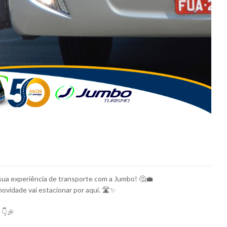
 sua experiência de transporte com a Jumbo! 🤔💼
ovidade vai estacionar por aqui. 🛣️✨
 👇🎉